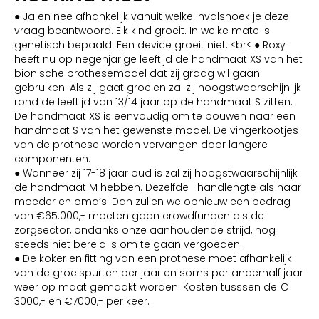
● Ja en nee afhankelijk vanuit welke invalshoek je deze
vraag beantwoord. Elk kind groeit. In welke mate is
genetisch bepaald. Een device groeit niet. <br< ● Roxy
heeft nu op negenjarige leeftijd de handmaat XS van het
bionische prothesemodel dat zij graag wil gaan
gebruiken. Als zij gaat groeien zal zij hoogstwaarschijnlijk
rond de leeftijd van 13/14 jaar op de handmaat S zitten.
De handmaat XS is eenvoudig om te bouwen naar een
handmaat S van het gewenste model. De vingerkootjes
van de prothese worden vervangen door langere
componenten.
● Wanneer zij 17-18 jaar oud is zal zij hoogstwaarschijnlijk
de handmaat M hebben. Dezelfde handlengte als haar
moeder en oma’s. Dan zullen we opnieuw een bedrag
van €65.000,- moeten gaan crowdfunden als de
zorgsector, ondanks onze aanhoudende strijd, nog
steeds niet bereid is om te gaan vergoeden.
● De koker en fitting van een prothese moet afhankelijk
van de groeispurten per jaar en soms per anderhalf jaar
weer op maat gemaakt worden. Kosten tusssen de €
3000,- en €7000,- per keer.