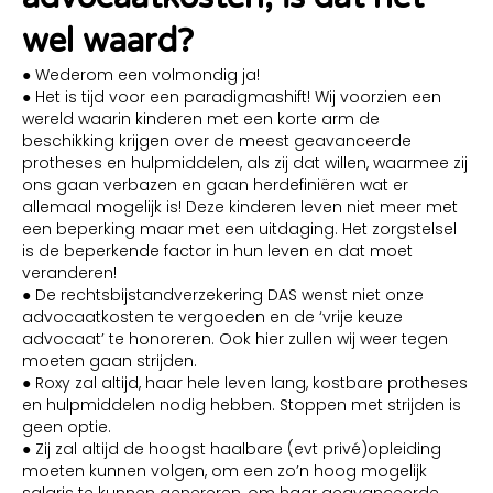
wel waard?
● Wederom een volmondig ja!
● Het is tijd voor een paradigmashift! Wij voorzien een
wereld waarin kinderen met een korte arm de
beschikking krijgen over de meest geavanceerde
protheses en hulpmiddelen, als zij dat willen, waarmee zij
ons gaan verbazen en gaan herdefiniëren wat er
allemaal mogelijk is! Deze kinderen leven niet meer met
een beperking maar met een uitdaging. Het zorgstelsel
is de beperkende factor in hun leven en dat moet
veranderen!
● De rechtsbijstandverzekering DAS wenst niet onze
advocaatkosten te vergoeden en de ‘vrije keuze
advocaat’ te honoreren. Ook hier zullen wij weer tegen
moeten gaan strijden.
● Roxy zal altijd, haar hele leven lang, kostbare protheses
en hulpmiddelen nodig hebben. Stoppen met strijden is
geen optie.
● Zij zal altijd de hoogst haalbare (evt privé)opleiding
moeten kunnen volgen, om een zo’n hoog mogelijk
salaris te kunnen genereren, om haar geavanceerde