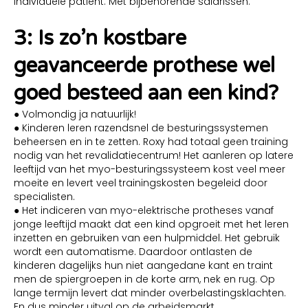
individuele patiënt. Met bijbehorende salarissen.
3: Is zo’n kostbare
geavanceerde prothese wel
goed besteed aan een kind?
● Volmondig ja natuurlijk!
● Kinderen leren razendsnel de besturingssystemen
beheersen en in te zetten. Roxy had totaal geen training
nodig van het revalidatiecentrum! Het aanleren op latere
leeftijd van het myo-besturingssysteem kost veel meer
moeite en levert veel trainingskosten begeleid door
specialisten.
● Het indiceren van myo-elektrische protheses vanaf
jonge leeftijd maakt dat een kind opgroeit met het leren
inzetten en gebruiken van een hulpmiddel. Het gebruik
wordt een automatisme. Daardoor ontlasten de
kinderen dagelijks hun niet aangedane kant en traint
men de spiergroepen in de korte arm, nek en rug. Op
lange termijn levert dat minder overbelastingsklachten.
En dus minder uitval op de arbeidsmarkt.