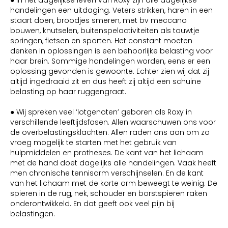
● In het dagelijkse leven van Roxy zijn alle dagelijkse
handelingen een uitdaging. Veters strikken, haren in een
staart doen, broodjes smeren, met bv meccano
bouwen, knutselen, buitenspelactiviteiten als touwtje
springen, fietsen en sporten. Het constant moeten
denken in oplossingen is een behoorlijke belasting voor
haar brein. Sommige handelingen worden, eens er een
oplossing gevonden is gewoonte. Echter zien wij dat zij
altijd ingedraaid zit en dus heeft zij altijd een schuine
belasting op haar ruggengraat.
● Wij spreken veel ‘lotgenoten’ geboren als Roxy in
verschillende leeftijdsfasen. Allen waarschuwen ons voor
de overbelastingsklachten. Allen raden ons aan om zo
vroeg mogelijk te starten met het gebruik van
hulpmiddelen en protheses. De kant van het lichaam
met de hand doet dagelijks alle handelingen. Vaak heeft
men chronische tennisarm verschijnselen. En de kant
van het lichaam met de korte arm beweegt te weinig. De
spieren in de rug, nek, schouder en borstspieren raken
onderontwikkeld. En dat geeft ook veel pijn bij
belastingen.