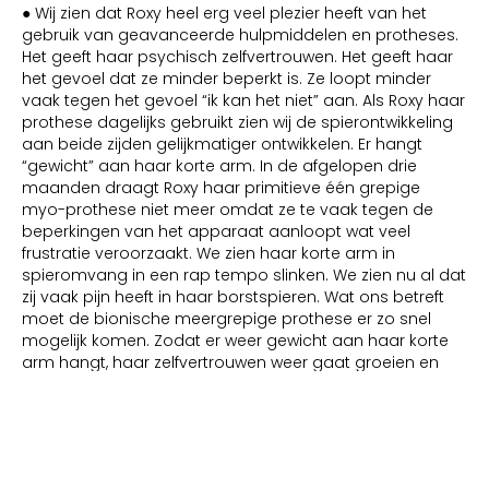
● Wij zien dat Roxy heel erg veel plezier heeft van het
gebruik van geavanceerde hulpmiddelen en protheses.
Het geeft haar psychisch zelfvertrouwen. Het geeft haar
het gevoel dat ze minder beperkt is. Ze loopt minder
vaak tegen het gevoel “ik kan het niet” aan. Als Roxy haar
prothese dagelijks gebruikt zien wij de spierontwikkeling
aan beide zijden gelijkmatiger ontwikkelen. Er hangt
“gewicht” aan haar korte arm. In de afgelopen drie
maanden draagt Roxy haar primitieve één grepige
myo-prothese niet meer omdat ze te vaak tegen de
beperkingen van het apparaat aanloopt wat veel
frustratie veroorzaakt. We zien haar korte arm in
spieromvang in een rap tempo slinken. We zien nu al dat
zij vaak pijn heeft in haar borstspieren. Wat ons betreft
moet de bionische meergrepige prothese er zo snel
mogelijk komen. Zodat er weer gewicht aan haar korte
arm hangt, haar zelfvertrouwen weer gaat groeien en
haar spieromvang weer gaat toenemen.
● De revalidatiearts zegt: “Roxy kan toch gaan sporten
om de spieromvang toe te laten nemen?” Roxy voetbalt
2x per week, heeft 2x per week judotraining en 1x per week