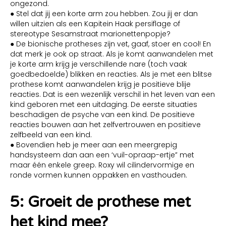
ongezond.
● Stel dat jij een korte arm zou hebben. Zou jij er dan
willen uitzien als een Kapitein Haak persiflage of
stereotype Sesamstraat marionettenpopje?
● De bionische protheses zijn vet, gaaf, stoer en cool! En
dat merk je ook op straat. Als je komt aanwandelen met
je korte arm krijg je verschillende nare (toch vaak
goedbedoelde) blikken en reacties. Als je met een blitse
prothese komt aanwandelen krijg je positieve blije
reacties. Dat is een wezenlijk verschil in het leven van een
kind geboren met een uitdaging. De eerste situaties
beschadigen de psyche van een kind. De positieve
reacties bouwen aan het zelfvertrouwen en positieve
zelfbeeld van een kind.
● Bovendien heb je meer aan een meergrepig
handsysteem dan aan een ‘vuil-opraap-ertje” met
maar één enkele greep. Roxy wil cilindervormige en
ronde vormen kunnen oppakken en vasthouden.
5: Groeit de prothese met
het kind mee?