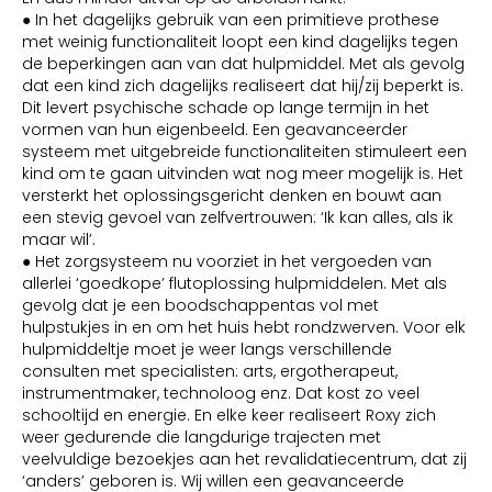
● In het dagelijks gebruik van een primitieve prothese
met weinig functionaliteit loopt een kind dagelijks tegen
de beperkingen aan van dat hulpmiddel. Met als gevolg
dat een kind zich dagelijks realiseert dat hij/zij beperkt is.
Dit levert psychische schade op lange termijn in het
vormen van hun eigenbeeld. Een geavanceerder
systeem met uitgebreide functionaliteiten stimuleert een
kind om te gaan uitvinden wat nog meer mogelijk is. Het
versterkt het oplossingsgericht denken en bouwt aan
een stevig gevoel van zelfvertrouwen: ‘Ik kan alles, als ik
maar wil’.
● Het zorgsysteem nu voorziet in het vergoeden van
allerlei ‘goedkope’ flutoplossing hulpmiddelen. Met als
gevolg dat je een boodschappentas vol met
hulpstukjes in en om het huis hebt rondzwerven. Voor elk
hulpmiddeltje moet je weer langs verschillende
consulten met specialisten: arts, ergotherapeut,
instrumentmaker, technoloog enz. Dat kost zo veel
schooltijd en energie. En elke keer realiseert Roxy zich
weer gedurende die langdurige trajecten met
veelvuldige bezoekjes aan het revalidatiecentrum, dat zij
‘anders’ geboren is. Wij willen een geavanceerde